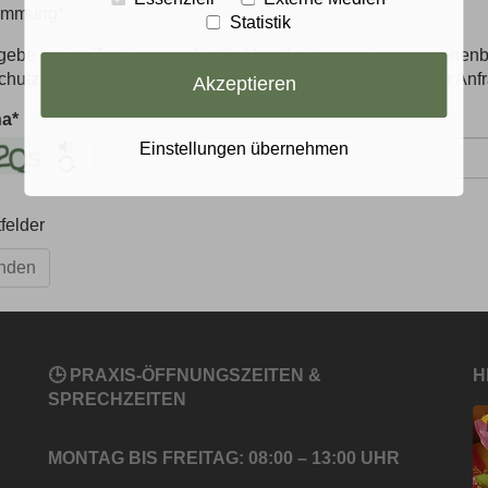
immung
*
Statistik
h gebe meine Zustimmung für die Verarbeitung meiner persone
hutzerklärung – zur Bearbeitung und Beantwortung dieser Anfr
Akzeptieren
ha
*
Einstellungen übernehmen
tfelder
nden
🕒 PRAXIS-ÖFFNUNGSZEITEN &
H
SPRECHZEITEN
MONTAG BIS FREITAG: 08:00 – 13:00 UHR