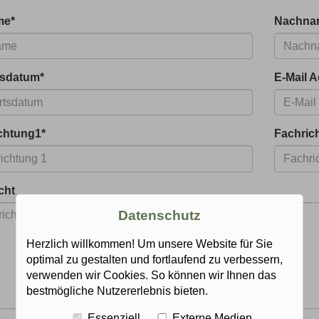
me
*
Nachna
tsdatum
*
E-Mail 
chtung1
*
Fachric
cht
Datenschutz
Herzlich willkommen! Um unsere Website für Sie
optimal zu gestalten und fortlaufend zu verbessern,
verwenden wir Cookies. So können wir Ihnen das
bestmögliche Nutzererlebnis bieten.
Essenziell
Externe Medien