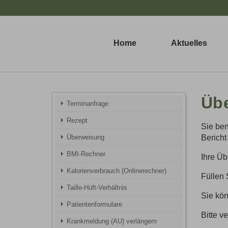
Home
Aktuelles
Üb
Terminanfrage
Rezept
Sie ben
Überweisung
Bericht
BMI-Rechner
Ihre Üb
Kalorienverbrauch (Onlinerechner)
Füllen 
Taille-Hüft-Verhältnis
Sie kön
Patientenformulare
Bitte v
Krankmeldung (AU) verlängern