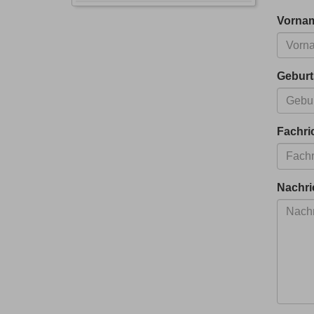
Vorna
Gebur
Fachri
Nachri