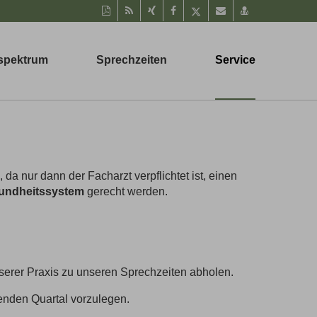
Diese
RSS-
Auf
Auf
Auf
Per
vCard
Seite
Feed
Xing
Facebook
Twitter
Mail
speichern
als
mitteilen
teilen
teilen
empfehlen
PDF
spektrum
Sprechzeiten
Service
drucken
 da nur dann der Facharzt verpflichtet ist, einen
undheitssystem
gerecht werden.
erer Praxis zu unseren Sprechzeiten abholen.
fenden Quartal vorzulegen.