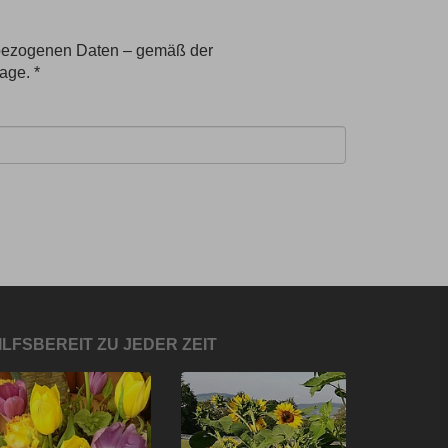
nbezogenen Daten – gemäß der
age. *
ILFSBEREIT ZU JEDER ZEIT