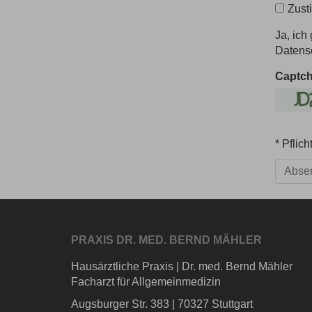
Zust
Ja, ic
Datensc
Captc
* Pflich
Abse
PRAXIS DR. MED. BERND MÄHLER
Hausärztliche Praxis
|
Dr. med. Bernd Mähler
Facharzt für Allgemeinmedizin
Augsburger Str. 383
|
70327 Stuttgart