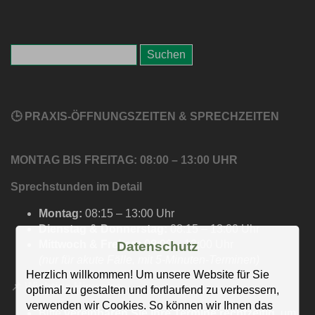
🕒 PRAXIS-ÖFFNUNGSZEITEN & SPRECHZEITEN
MONTAG BIS FREITAG: 08:00 – 13:00 UHR
Sprechstunden im Detail
Montag:
08:15 – 13:00 Uhr
Dienstag & Donnerstag:
08:15 – 13:00 Uhr
Mittwoch & Freitag:
08:00 – 13:00 Uhr
Datenschutz
(nur für akute Fälle, mit 5-Minuten-Terminen)
Herzlich willkommen! Um unsere Website für Sie
📌
Wichtige Hinweise
optimal zu gestalten und fortlaufend zu verbessern,
verwenden wir Cookies. So können wir Ihnen das
Bitte
vereinbaren Sie Ihre Termine rechtzeitig
, um