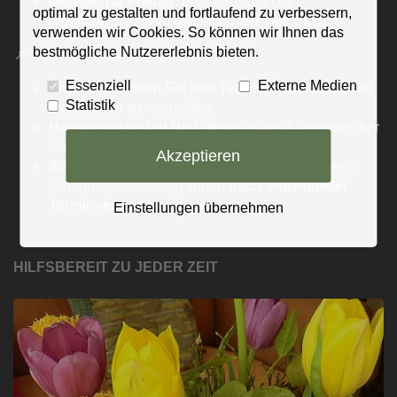
Mittwoch & Freitag:
08:00 – 13:00 Uhr
optimal zu gestalten und fortlaufend zu verbessern,
(nur für akute Fälle, mit 5-Minuten-Terminen)
verwenden wir Cookies. So können wir Ihnen das
bestmögliche Nutzererlebnis bieten.
📌
Wichtige Hinweise
Essenziell
Externe Medien
Bitte
vereinbaren Sie Ihre Termine rechtzeitig
, um
Statistik
Wartezeiten zu vermeiden.
Hausbesuche bei Notfällen
sind nach telefonischer
Anmeldung möglich.
Akzeptieren
Spezialsprechstunden
(z. B. Gesundheitscheck,
Ernährungsberatung) finden
nach i
ndividueller
Terminvereinbarung
statt.
Einstellungen übernehmen
HILFSBEREIT ZU JEDER ZEIT