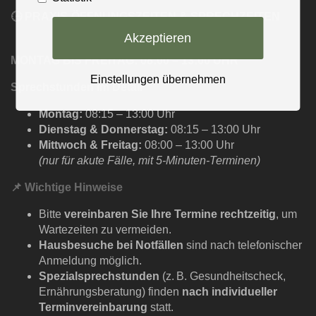
🕒 PRAXIS-ÖFFNUNGSZEITEN & SPRECHZEITEN
Akzeptieren
MONTAG BIS FREITAG: 08:00 – 13:00 UHR
Einstellungen übernehmen
Sprechstunden im Detail
Montag:
08:15 – 13:00 Uhr
Dienstag & Donnerstag:
08:15 – 13:00 Uhr
Mittwoch & Freitag:
08:00 – 13:00 Uhr
(nur für akute Fälle, mit 5-Minuten-Terminen)
📌
Wichtige Hinweise
Bitte
vereinbaren Sie Ihre Termine rechtzeitig
, um
Wartezeiten zu vermeiden.
Hausbesuche bei Notfällen
sind nach telefonischer
Anmeldung möglich.
Spezialsprechstunden
(z. B. Gesundheitscheck,
Ernährungsberatung) finden
nach i
ndividueller
Terminvereinbarung
statt.