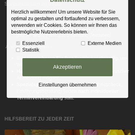
Sprechstunden im Detail
Herzlich willkommen! Um unsere Website für Sie
Montag:
08:15 – 13:00 Uhr
optimal zu gestalten und fortlaufend zu verbessern,
Dienstag & Donnerstag:
08:15 – 13:00 Uhr
verwenden wir Cookies. So können wir Ihnen das
Mittwoch & Freitag:
08:00 – 13:00 Uhr
bestmögliche Nutzererlebnis bieten.
(nur für akute Fälle, mit 5-Minuten-Terminen)
Essenziell
Externe Medien
📌
Wichtige Hinweise
Statistik
Bitte
vereinbaren Sie Ihre Termine rechtzeitig
, um
Wartezeiten zu vermeiden.
Akzeptieren
Hausbesuche bei Notfällen
sind nach telefonischer
Anmeldung möglich.
Spezialsprechstunden
(z. B. Gesundheitscheck,
Einstellungen übernehmen
Ernährungsberatung) finden
nach i
ndividueller
Terminvereinbarung
statt.
HILFSBEREIT ZU JEDER ZEIT