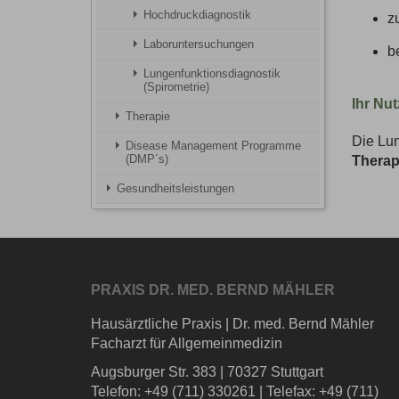
Hochdruckdiagnostik
z
Laboruntersuchungen
b
Lungenfunktionsdiagnostik
(Spirometrie)
Ihr Nu
Therapie
Die Lun
Disease Management Programme
(DMP´s)
Therap
Gesundheitsleistungen
PRAXIS DR. MED. BERND MÄHLER
Hausärztliche Praxis
|
Dr. med. Bernd Mähler
Facharzt für Allgemeinmedizin
Augsburger Str. 383
|
70327 Stuttgart
Telefon: +49 (711) 330261
|
Telefax: +49 (711)