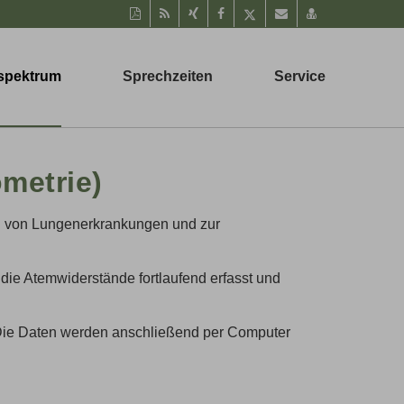
Diese
RSS-
Auf
Auf
Auf
Per
vCard
Seite
Feed
Xing
Facebook
Twitter
Mail
speichern
als
mitteilen
teilen
teilen
empfehlen
PDF
spektrum
Sprechzeiten
Service
drucken
metrie)
g von Lungenerkrankungen und zur
ie Atemwiderstände fortlaufend erfasst und
 Die Daten werden anschließend per Computer