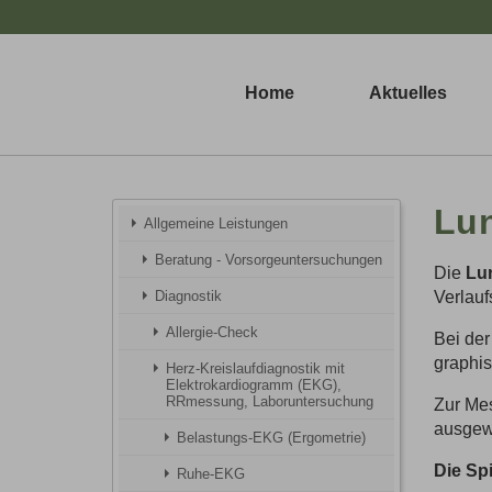
Home
Aktuelles
Lun
Allgemeine Leistungen
Beratung - Vorsorgeuntersuchungen
Die
Lun
Diagnostik
Verlauf
Allergie-Check
Bei der
graphis
Herz-Kreislaufdiagnostik mit
Elektrokardiogramm (EKG),
RRmessung, Laboruntersuchung
Zur Mes
ausgewe
Belastungs-EKG (Ergometrie)
Die Spi
Ruhe-EKG