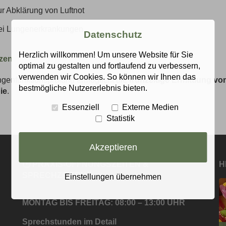
ur Abklärung von Luftnot
ei Lungenerkrankungen
Datenschutz
Herzlich willkommen! Um unsere Website für Sie
tzen
optimal zu gestalten und fortlaufend zu verbessern,
verwenden wir Cookies. So können wir Ihnen das
genfunktionsprüfung ermöglicht die
frühzeitige Ermittlung 
bestmögliche Nutzererlebnis bieten.
ie
.
Essenziell
Externe Medien
Statistik
Akzeptieren
🕒 PRAXIS-ÖFFNUNGSZEITEN &
H
SPRECHZEITEN
Einstellungen übernehmen
MONTAG BIS FREITAG: 08:00 – 13:00 UHR
Sprechstunden im Detail