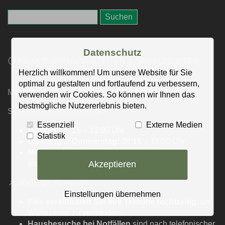
Datenschutz
🕒 PRAXIS-ÖFFNUNGSZEITEN & SPRECHZEITEN
Herzlich willkommen! Um unsere Website für Sie
optimal zu gestalten und fortlaufend zu verbessern,
MONTAG BIS FREITAG: 08:00 – 13:00 UHR
verwenden wir Cookies. So können wir Ihnen das
bestmögliche Nutzererlebnis bieten.
Sprechstunden im Detail
Essenziell
Externe Medien
Montag:
08:15 – 13:00 Uhr
Statistik
Dienstag & Donnerstag:
08:15 – 13:00 Uhr
Mittwoch & Freitag:
08:00 – 13:00 Uhr
Akzeptieren
(nur für akute Fälle, mit 5-Minuten-Terminen)
📌
Wichtige Hinweise
Einstellungen übernehmen
Bitte
vereinbaren Sie Ihre Termine rechtzeitig
, um
Wartezeiten zu vermeiden.
Hausbesuche bei Notfällen
sind nach telefonischer