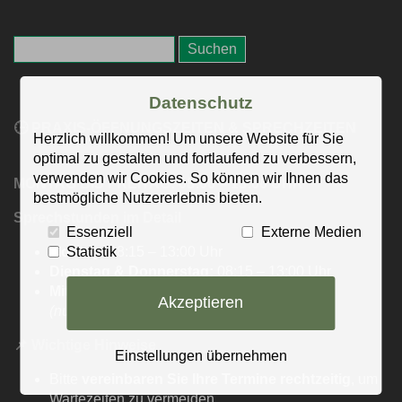
Datenschutz
🕒 PRAXIS-ÖFFNUNGSZEITEN & SPRECHZEITEN
Herzlich willkommen! Um unsere Website für Sie
optimal zu gestalten und fortlaufend zu verbessern,
verwenden wir Cookies. So können wir Ihnen das
MONTAG BIS FREITAG: 08:00 – 13:00 UHR
bestmögliche Nutzererlebnis bieten.
Sprechstunden im Detail
Essenziell
Externe Medien
Statistik
Montag:
08:15 – 13:00 Uhr
Dienstag & Donnerstag:
08:15 – 13:00 Uhr
Mittwoch & Freitag:
08:00 – 13:00 Uhr
Akzeptieren
(nur für akute Fälle, mit 5-Minuten-Terminen)
📌
Wichtige Hinweise
Einstellungen übernehmen
Bitte
vereinbaren Sie Ihre Termine rechtzeitig
, um
Wartezeiten zu vermeiden.