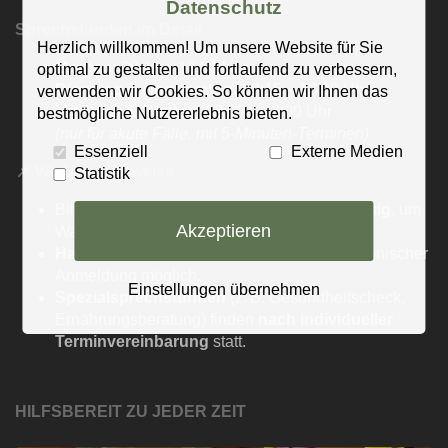
Datenschutz
Sprechstunden im Detail
Herzlich willkommen! Um unsere Website für Sie
Montag:
08:15 – 13:00 Uhr
optimal zu gestalten und fortlaufend zu verbessern,
Dienstag & Donnerstag:
08:15 – 13:00 Uhr
verwenden wir Cookies. So können wir Ihnen das
Mittwoch & Freitag:
08:00 – 13:00 Uhr
bestmögliche Nutzererlebnis bieten.
(nur für akute Fälle, mit 5-Minuten-Terminen)
Essenziell
Externe Medien
📌
Wichtige Hinweise
Statistik
Bitte
vereinbaren Sie Ihre Termine rechtzeitig
, um
Akzeptieren
Wartezeiten zu vermeiden.
Hausbesuche bei Notfällen
sind nach telefonischer
Anmeldung möglich.
Einstellungen übernehmen
Spezialsprechstunden
(z. B. Gesundheitscheck,
Ernährungsberatung) finden
nach i
ndividueller
Terminvereinbarung
statt.
HILFSBEREIT ZU JEDER ZEIT