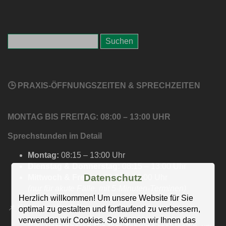
🕒 PRAXIS-ÖFFNUNGSZEITEN & SPRECHZEITEN
MONTAG BIS FREITAG: 08:00 – 13:00 UHR
Sprechstunden im Detail
Montag:
08:15 – 13:00 Uhr
Dienstag & Donnerstag:
08:15 – 13:00 Uhr
Datenschutz
Mittwoch & Freitag:
08:00 – 13:00 Uhr
(nur für akute Fälle, mit 5-Minuten-Terminen)
Herzlich willkommen! Um unsere Website für Sie
📌
Wichtige Hinweise
optimal zu gestalten und fortlaufend zu verbessern,
verwenden wir Cookies. So können wir Ihnen das