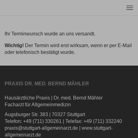
Tog
nav
Ihr Terminwunsch wurde an uns versandt.
Wichtig!
Der Termin wird erst wirksam, wenn er per E-Mail
oder telefonisch bestätigt wurde.
PRAXIS DR. MED. BERND MÄHLER
Hausärztliche Praxis
|
Dr. med. Bernd Mähler
Facharzt für Allgemeinmedizin
Augsburger Str. 383
|
70327 Stuttgart
Telefon: +49 (711) 330261
|
Telefax: +49 (711) 332240
praxis@stuttgart-allgemeinarzt.de
|
www.stuttgart-
allgemeinarzt.de