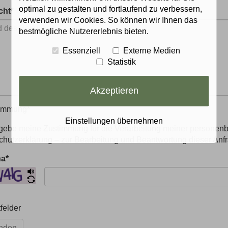
optimal zu gestalten und fortlaufend zu verbessern,
cht
*
verwenden wir Cookies. So können wir Ihnen das
bestmögliche Nutzererlebnis bieten.
Essenziell
Externe Medien
Statistik
Akzeptieren
immung
*
Einstellungen übernehmen
h gebe meine Zustimmung für die Verarbeitung meiner persone
hutzerklärung – zur Bearbeitung und Beantwortung dieser Anfr
ha
*
tfelder
nden