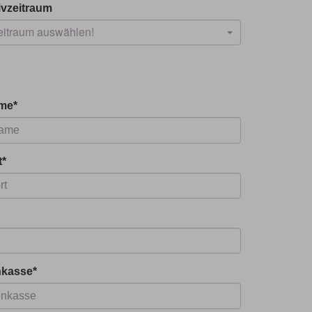
ivzeitraum
Zeitraum auswählen!
me
*
t
*
nkasse
*