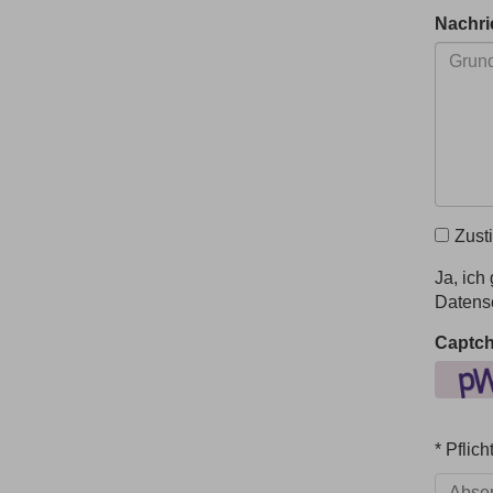
Nachri
Zust
Ja, ic
Datensc
Captc
* Pflich
Abse