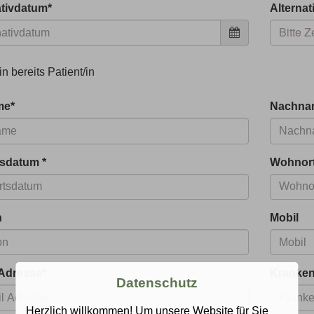
ativdatum
*
Alternat
Bitte 
in bereits Patient/in
me
*
Nachna
tsdatum
*
Wohnor
n
Mobil
 Adresse
*
Kranke
Datenschutz
Herzlich willkommen! Um unsere Website für Sie