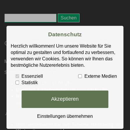
Datenschutz
🕒 PRAXIS-ÖFFNUNGSZEITEN & SPRECHZEITEN
Herzlich willkommen! Um unsere Website für Sie
optimal zu gestalten und fortlaufend zu verbessern,
verwenden wir Cookies. So können wir Ihnen das
MONTAG BIS FREITAG: 08:00 – 13:00 UHR
bestmögliche Nutzererlebnis bieten.
Sprechstunden im Detail
Essenziell
Externe Medien
Statistik
Montag:
08:15 – 13:00 Uhr
Dienstag & Donnerstag:
08:15 – 13:00 Uhr
Mittwoch & Freitag:
08:00 – 13:00 Uhr
Akzeptieren
(nur für akute Fälle, mit 5-Minuten-Terminen)
📌
Wichtige Hinweise
Einstellungen übernehmen
Bitte
vereinbaren Sie Ihre Termine rechtzeitig
, um